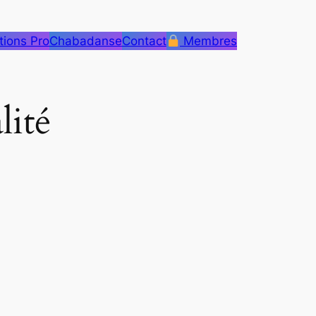
tions Pro
Chabadanse
Contact
Membres
lité